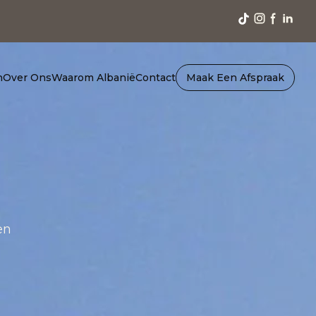
n
Over Ons
Waarom Albanië
Contact
Maak Een Afspraak
en