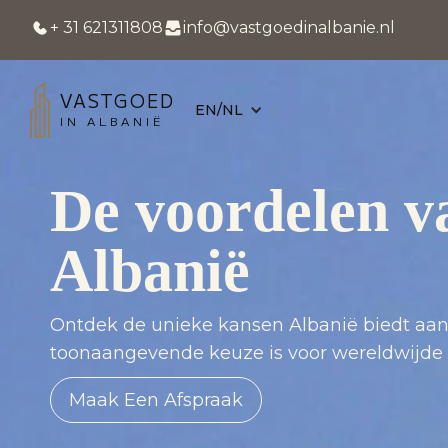
+ 31 621311808
info@vastgoedinalbanie.nl
VASTGOED
EN/NL
IN ALBANIË
De voordelen va
Albanië
Ontdek de unieke kansen Albanië biedt aan 
toonaangevende keuze is voor wereldwijde 
Maak Een Afspraak