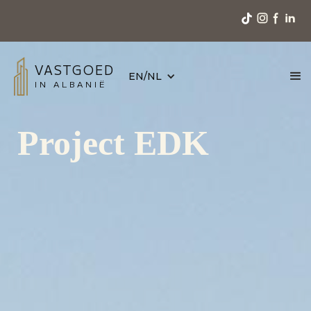
VASTGOED
EN/NL
IN ALBANIË
Project EDK